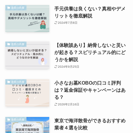
手元供養は良くない？真相やデメ
遺骨の供養
リットを徹底解説
2024年7月8日
【体験談あり】納骨しないと災い
遺骨の供養
が起きる？スピリチュアル的にど
うかを解説
2024年9月25日
小さなお墓KOBOの口コミ評判
遺骨の供養
は？返金保証やキャンペーンはあ
る？
2026年2月16日
東京で海洋散骨ができるおすすめ
遺骨の供養
業者４選を比較